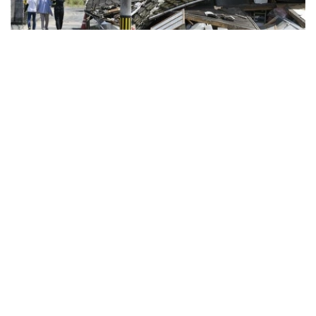
Фото: Kyodo
日本制纸公司八代工厂（八代市）有8人死亡，发生爆炸的
大型商场“永旺梦乐城熊本”（嘉岛町）有7人死亡。据悉上
述工厂此前下落不明的1人被发现，正在对其施救。灾区大
量住宅倒塌，地震发生后已接近被称为“黄金救援时间”的72
小时，政府正加紧掌握灾情全貌。县内400多处临时安置点
容纳了9000多人。
该县的统计显示，除了上述工厂和永旺外的死者中，宇城市
有2人、甲佐町有1人、八代市有3人、冰川町有4人。正在
调查与地震相关性的死者有9人。