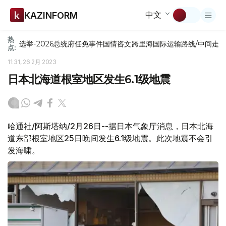
中文
KAZINFORM
热
选举-2026
总统府
任免
事件
国情咨文
跨里海国际运输路线/中间走
点:
11:31, 26 2月 2023
日本北海道根室地区发生6.1级地震
哈通社/阿斯塔纳/2月26日--据日本气象厅消息，日本北海
道东部根室地区25日晚间发生6.1级地震。此次地震不会引
发海啸。