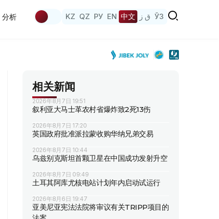
KZ
QZ
РУ
EN
中文
ق ز
ЎЗ
分析
相关新闻
2026年8月7日 19:51
叙利亚大马士革农村省爆炸致2死13伤
2026年8月7日 17:20
英国政府批准派拉蒙收购华纳兄弟交易
2026年8月7日 10:44
乌兹别克斯坦首颗卫星在中国成功发射升空
2026年8月7日 09:49
土耳其阿库尤核电站计划年内启动试运行
2026年8月6日 19:47
亚美尼亚宪法法院将审议有关TRIPP项目的
法案