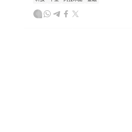
达娜 努尔巴克提
编译
20:52, 06 8月 2026
惠誉评级授予MyCar Fina
（
哈萨克国际通讯社讯
）国际评级机构惠誉已授
“B”，以及国内长期信用评级“BB(kaz)”。