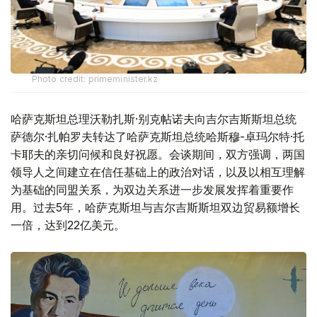
Photo credit: primeminister.kz
哈萨克斯坦总理沃勒扎斯·别克帖诺夫向吉尔吉斯斯坦总统
萨德尔·扎帕罗夫转达了哈萨克斯坦总统哈斯穆-卓玛尔特·托
卡耶夫的亲切问候和良好祝愿。会谈期间，双方强调，两国
领导人之间建立在信任基础上的政治对话，以及以相互理解
为基础的同盟关系，为双边关系进一步发展发挥着重要作
用。过去5年，哈萨克斯坦与吉尔吉斯斯坦双边贸易额增长
一倍，达到22亿美元。