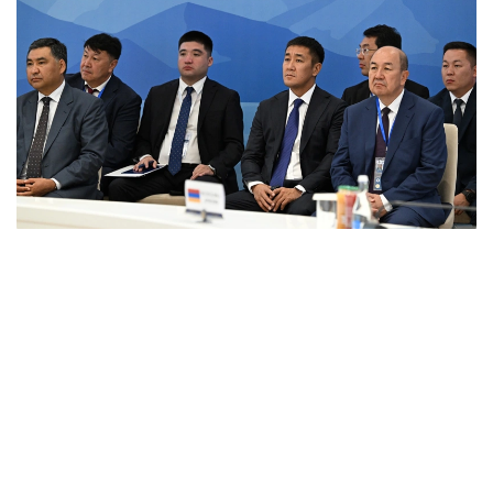
Фото: primeminister.kz
本次欧亚政府间理事会会议最终签署了六项文件。其中包括
《欧亚经济联盟货物电子贸易协定》。该协定的实施将有助
于推动电子商务快速发展，拓展企业合作空间，并为各方进
入伙伴国市场创造更加有利的条件。此外，会议还签署了关
于相互承认欧亚经济联盟成员国科学学术头衔相关文件的协
议，并通过了关于进一步发展合作的一系列决议。
据悉，下一次欧亚政府间理事会会议将于10月1日至2日在白