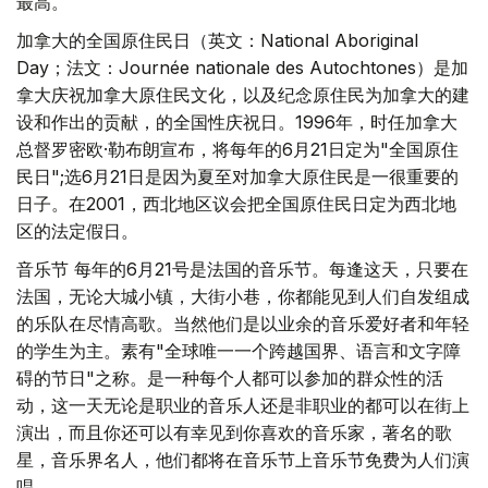
最高。
加拿大的全国原住民日（英文：National Aboriginal
Day；法文：Journée nationale des Autochtones）是加
拿大庆祝加拿大原住民文化，以及纪念原住民为加拿大的建
设和作出的贡献，的全国性庆祝日。1996年，时任加拿大
总督罗密欧·勒布朗宣布，将每年的6月21日定为"全国原住
民日";选6月21日是因为夏至对加拿大原住民是一很重要的
日子。在2001，西北地区议会把全国原住民日定为西北地
区的法定假日。
音乐节 每年的6月21号是法国的音乐节。每逢这天，只要在
法国，无论大城小镇，大街小巷，你都能见到人们自发组成
的乐队在尽情高歌。当然他们是以业余的音乐爱好者和年轻
的学生为主。素有"全球唯一一个跨越国界、语言和文字障
碍的节日"之称。是一种每个人都可以参加的群众性的活
动，这一天无论是职业的音乐人还是非职业的都可以在街上
演出，而且你还可以有幸见到你喜欢的音乐家，著名的歌
星，音乐界名人，他们都将在音乐节上音乐节免费为人们演
唱。