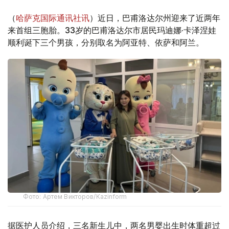
（
哈萨克国际通讯社讯
）近日，巴甫洛达尔州迎来了近两年
来首组三胞胎。33岁的巴甫洛达尔市居民玛迪娜·卡泽涅娃
顺利诞下三个男孩，分别取名为阿亚特、依萨和阿兰。
Фото: Артем Викторов/Kazinform
据医护人员介绍，三名新生儿中，两名男婴出生时体重超过