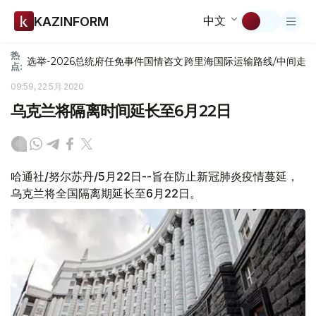
中文
KAZINFORM
热
选举-2026
总统府
任免
事件
国情咨文
跨里海国际运输路线/中间走
点:
09:59, 22 5月 2020
乌克兰将隔离时间延长至6月22日
哈通社/努尔苏丹/5月22日--旨在防止新冠肺炎疫情蔓延，
乌克兰将全国隔离期延长至6月22日。