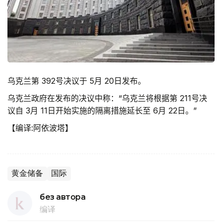
乌克兰第 392
号决议于 5
月 20
日发布。
乌克兰政府在发布的决议中称：“乌克兰将根据第 211
号决
议自 3
月 11
日开始实施的隔离措施延长至 6
月 22
日。”
【编译:阿依波塔】
黄金储备
国际
без автора
编译