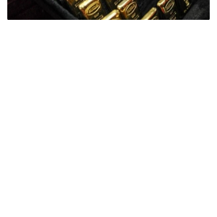
Фото: ӨзА
季度报告显示，哈萨克斯坦国家银行黄金储备增加了15吨。
波兰是2026年第二季度最大的黄金买家。该国在2026年第
二季度增加了51吨黄金储备。
中国购买了33吨黄金，乌兹别克斯坦购买了16吨，哈萨克
斯坦购买了15吨。约旦和捷克共和国的中央银行也分别增加
了6吨黄金储备。
全球各国央行在第二季度共购买了约289吨黄金，比2025年
同期增长了62%。去年同期，黄金购买量约为178吨。
世界黄金协会称，黄金需求的增长受到地缘政治不确定性、
本季度贵金属价格下跌，以及各国寻求国际储备多元化等因
素的影响。
根据该协会进行的一项调查，89%的央行行长预计未来一