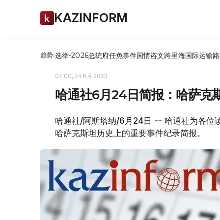
KAZINFORM
选举-2026
总统府
任免
事件
国情咨文
跨里海国际运输路
趋势:
07:00, 24 6月 2023
哈通社6月24日简报：哈萨克
哈通社/阿斯塔纳/6月24日 -- 哈通社为
哈萨克斯坦历史上的重要事件纪录简报。