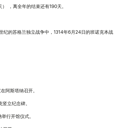
6天） ，离全年的结束还有190天。
4世纪的苏格兰独立战争中，1314年6月24日的班诺克本战
议在阿斯塔纳召开。
总统竖立纪念碑。
塔纳举行开馆仪式。