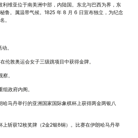
。玻利维亚位于南美洲中部，内陆国。东北与巴西为界，东
。属温带气候。1825 年 8 月 6 日宣布独立，为纪念
名。
活动。
科娃在伦敦奥运会女子三级跳项目中获得金牌。
视察。
布重组政府内阁。
伊朗哈马丹举行的亚洲国家国际象棋杯上获得两金两银八
杯上斩获12枚奖牌（2金2银8铜）。比赛在伊朗哈马丹举