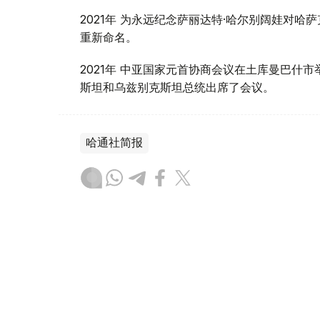
2021年 为永远纪念萨丽达特·哈尔别阔娃对
重新命名。
2021年 中亚国家元首协商会议在土库曼巴什
斯坦和乌兹别克斯坦总统出席了会议。
哈通社简报
达娜 努尔巴克提
编译
07:00, 05 8月 2026