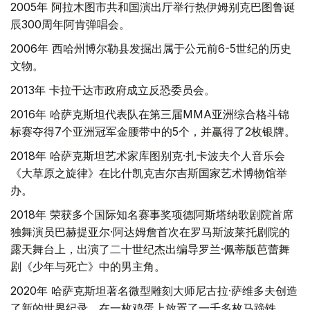
2005年 阿拉木图市共和国演出厅举行热伊姆别克巴图鲁诞
辰300周年阿肯弹唱会。
2006年 西哈州博尔勒县发掘出属于公元前6-5世纪的历史
文物。
2013年 卡拉干达市政府成立反恐委员会。
2016年 哈萨克斯坦代表队在第三届MMA亚洲综合格斗锦
标赛夺得7个亚洲冠军金腰带中的5个，并赢得了2枚银牌。
2018年 哈萨克斯坦艺术家库图别克·扎卡波夫个人音乐会
《大草原之旋律》在比什凯克吉尔吉斯国家艺术博物馆举
办。
2018年 荣获多个国际知名赛事奖项德阿斯塔纳歌剧院首席
独舞演员巴赫提亚尔·阿达姆詹首次在罗马斯波莱托剧院的
露天舞台上，出演了二十世纪杰出编导罗兰·佩蒂版芭蕾舞
剧《少年与死亡》中的男主角。
2020年 哈萨克斯坦著名微型雕刻大师尼古拉·萨维多夫创造
了新的世界纪录，在一枚鸡蛋上放置了一千多枚马蹄铁。