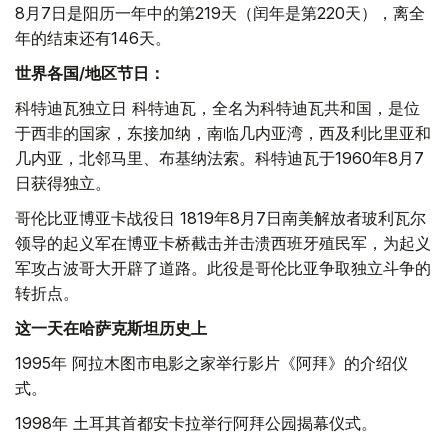
8月7日是阳历一年中的第219天（闰年是第220天），离全
年的结束还有146天。
世界各国/地区节日：
科特迪瓦独立日 科特迪瓦，全名为科特迪瓦共和国，是位
于西非的国家，东接加纳，南临几内亚湾，西及利比里亚和
几内亚，北邻马里、布基纳法索。科特迪瓦于1960年8月7
日获得独立。
哥伦比亚博亚卡战役日 1819年8月7日南美解放者玻利瓦尔
领导的起义军在博亚卡桥截击并击溃西班牙殖民军，为起义
军攻占波哥大开辟了道路。此役是哥伦比亚争取独立斗争的
转折点。
这一天在哈萨克斯坦历史上
1995年 阿拉木图市电影之家举行影片《阿拜》的介绍仪
式。
1998年 土耳其首都安卡拉举行阿拜公园揭幕仪式。