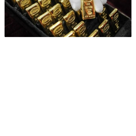
Фото: ӨзА
季度报告显示，哈萨克斯坦国家银行黄金储备增加了15吨。
波兰是2026年第二季度最大的黄金买家。该国在2026年第
二季度增加了51吨黄金储备。
中国购买了33吨黄金，乌兹别克斯坦购买了16吨，哈萨克
斯坦购买了15吨。约旦和捷克共和国的中央银行也分别增加
了6吨黄金储备。
全球各国央行在第二季度共购买了约289吨黄金，比2025年
同期增长了62%。去年同期，黄金购买量约为178吨。
世界黄金协会称，黄金需求的增长受到地缘政治不确定性、