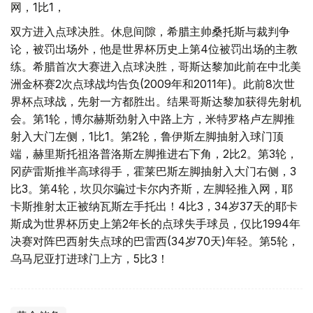
网，1比1，
双方进入点球决胜。休息间隙，希腊主帅桑托斯与裁判争
论，被罚出场外，他是世界杯历史上第4位被罚出场的主教
练。希腊首次大赛进入点球决胜，哥斯达黎加此前在中北美
洲金杯赛2次点球战均告负(2009年和2011年)。此前8次世
界杯点球战，先射一方都胜出。结果哥斯达黎加获得先射机
会。第1轮，博尔赫斯劲射入中路上方，米特罗格卢左脚推
射入大门左侧，1比1。第2轮，鲁伊斯左脚抽射入球门顶
端，赫里斯托祖洛普洛斯左脚推进右下角，2比2。第3轮，
冈萨雷斯推半高球得手，霍莱巴斯左脚抽射入大门右侧，3
比3。第4轮，坎贝尔骗过卡尔内齐斯，左脚轻推入网，耶
卡斯推射太正被纳瓦斯左手托出！4比3，34岁37天的耶卡
斯成为世界杯历史上第2年长的点球失手球员，仅比1994年
决赛对阵巴西射失点球的巴雷西(34岁70天)年轻。第5轮，
乌马尼亚打进球门上方，5比3！