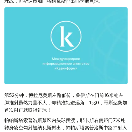
球战，哥斯达黎加门将纳瓦斯扑出耶卡斯点球。
第52分钟，博拉尼奥斯左路低传，鲁伊斯在门前16米处左
脚推射虽然力量不大，却精准钻进远角，1比0，哥斯达黎加
首次射正就取得进球！
帕帕斯塔索普洛斯禁区内头球摆渡，耶卡斯右侧距门7米处
转身凌空勾射被纳瓦斯封出，帕帕斯塔索普洛斯中路抽射入