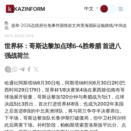
中文
KAZINFORM
热
选举-2026
总统府
任免
事件
国情咨文
跨里海国际运输路线/中间走
点:
09:11, 30 6月 2014
世界杯：哥斯达黎加点球6-4胜希腊 首进八
强战荷兰
哈通社阿斯塔纳6月30日电，阿斯塔纳时间6月30日2时(巴
西时间29日17时)，世界杯1/8决赛第4场在累西腓伯南布哥
球场展开较量，哥斯达黎加120分钟与希腊战为1比1，点球
决战5比3胜出，首次打进世界杯8强，也成为2002年美国
之后首进8强的中北美洲球队，将与荷兰争夺半决赛席位。
下半场，哥斯达黎加队长鲁伊斯打破僵局，但中卫杜阿尔特
此后两黄下场。补时阶段，帕帕斯塔索普洛斯扳平比分。点