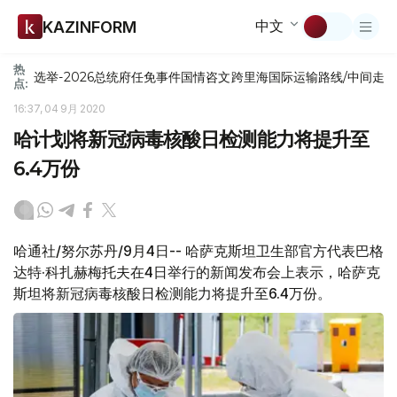
中文
KAZINFORM
热
选举-2026
总统府
任免
事件
国情咨文
跨里海国际运输路线/中间走
点:
16:37, 04 9月 2020
哈计划将新冠病毒核酸日检测能力将提升至
6.4万份
哈通社/努尔苏丹/9月4日-- 哈萨克斯坦卫生部官方代表巴格
达特·科扎赫梅托夫在4日举行的新闻发布会上表示，哈萨克
斯坦将新冠病毒核酸日检测能力将提升至6.4万份。