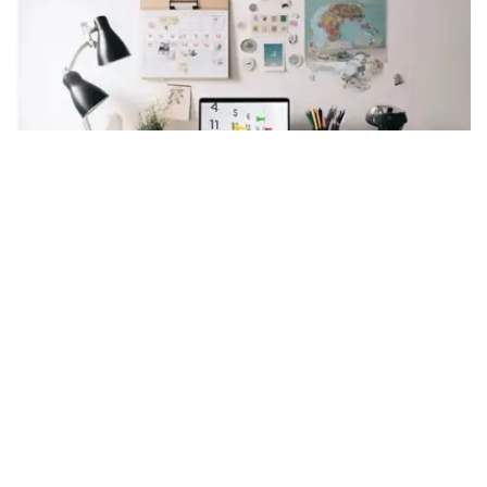
Photo credit: Kazinform
8月4日,星期二
8月4日是阳历一年中的第216天，离全年的结束还有
149（闰年则还有150）。
世界各国/地区节日：
布基纳法索国庆日 布基纳法索是位于非洲西部沃尔特河上
游的内陆国。东部与贝宁、尼日尔河 相邻，南 部与科特迪