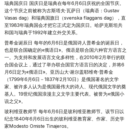
瑞典国庆日 国庆日是瑞典在每年6月6日庆祝的全国节庆。
这个节庆之前被称为古斯塔夫·瓦萨日（瑞典语：Gustav
Vasas dag）和瑞典国旗日（svenska flaggans dag），直
至1983年瑞典国会才把它正式定为国庆日。哈萨克斯坦共
和国与瑞典于1992年建立外交关系。
普希金诞辰日 每年的6月6日是俄国诗人普希金的诞辰日，
也是联合国确定的«俄语日»。俄语是联合国六种官方语言之
一。为支持和发展语言文化多样性，在2010年2月举行的联
合国会议上，通过了举办联合国官方语言日的决定，并将6
月6日定为«俄语日»。亚历山大·谢尔盖耶维奇·普希金
（1799年6月6日－1837年2月10日）是俄国著名的文学
家、被许多人认为是俄国最伟大的诗人、现代俄国文学的奠
基人。19世纪俄国浪漫主义文学主要代表。被誉为«俄国小
说之父»。
玻利维亚教师节 每年6月6日是玻利维亚教师节。该节日以
纪念1840年6月6日出生的玻利维亚教育家、作家、历史学
家Modesto Omiste Tinajeros。