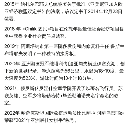
2015年 纳扎尔巴耶夫总统签署关于批准《亚美尼亚加入欧
亚经济联盟议定书》的法案，该议定书于2014年12月23日
签署。
2018 年 «Chilik 农民»项目在伦敦年度最佳社会经济项目提
名中获得企业社会责任卓越奖。
2019年 阿斯塔纳市第一医院多发伤和内修复科主任 鲁斯兰·
布塔耶夫发明了一种独特的接骨板。
2020年 亚洲游泳冠军维塔利·胡迪亚阔夫横渡伊塞克湖，创
下新的世界纪录。游泳距离为56公里，水温为18-19度。最
大深度为523米。游泳时间为13小时18分钟。
2021年 俄罗斯伏罗涅什空军学院开设了以著名飞行员、苏
联英雄、空军少将塔勒哈特•毕盖勒迪诺夫名字命名的教
室。
2022年 哈萨克斯坦国际象棋运动员比比萨拉·阿萨乌巴耶娃
荣获“2021年亚洲最佳女棋手”称号。