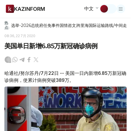
中文
KAZINFORM
热
选举-2026
总统府
任免
事件
国情咨文
跨里海国际运输路线/中间走
点:
08:36, 22 7月 2020
美国单日新增6.85万新冠确诊病例
哈通社/努尔苏丹/7月22日 -- 美国一日内新增6.85万新冠确
诊病例，使累计病例突破389万。