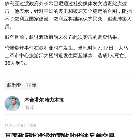
叙利亚过渡政府外长希巴尼通过社交媒体发文谴责此次袭
击，他表示，针对平民的袭击和破坏安全稳定的企图，阻挡
不了叙利亚国家建设。叙利亚将继续保护民众，追查涉案人
员。
截至目前，叙过渡政府尚未公布此次袭击的调查结果。
恐怖爆炸事件在叙利亚时有发生。当地时间7月7日，大马
士革市中心旅游部大楼附近发生两起爆炸，造成1人死亡、
36人受伤。
叙利亚
国际
木合塔尔 哈力木拉
编译
17:20, 07 8月 2026
英国政府批准派拉蒙收购华纳兄弟交易