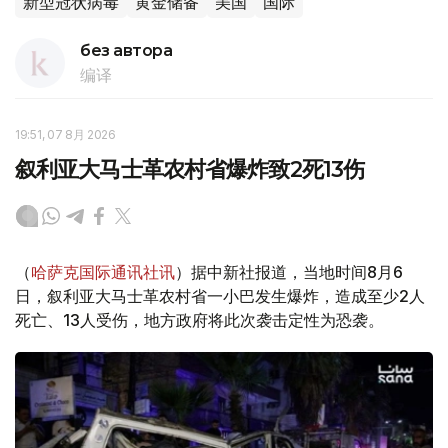
新型冠状病毒
黄金储备
美国
国际
без автора
编译
19:51, 07 8月 2026
叙利亚大马士革农村省爆炸致2死13伤
（
哈萨克国际通讯社讯
）据中新社报道，当地时间8月6
日，叙利亚大马士革农村省一小巴发生爆炸，造成至少2人
死亡、13人受伤，地方政府将此次袭击定性为恐袭。