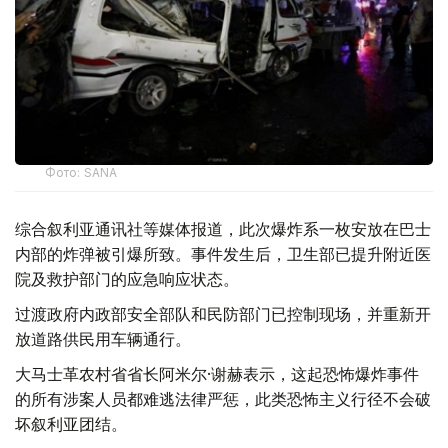
Фото: SANA
综合叙利亚通讯社等媒体报道，此次爆炸系一枚安放在巴士
内部的炸弹被引爆所致。事件发生后，卫生部已提升附近医
院及救护部门的应急响应状态。
过渡政府内政部安全部队和民防部门已控制现场，并重新开
放道路供民用车辆通行。
大马士革农村省省长阿米尔·谢赫表示，这起恐怖爆炸事件
的所有涉案人员都难逃法律严惩，此类恐怖主义行径不会破
坏叙利亚团结。