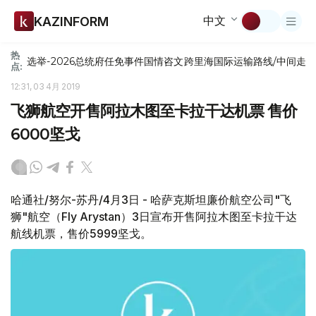
中文
KAZINFORM
热
选举-2026
总统府
任免
事件
国情咨文
跨里海国际运输路线/中间走
点:
12:31, 03 4月 2019
飞狮航空开售阿拉木图至卡拉干达机票 售价
6000坚戈
哈通社/努尔-苏丹/4月3日 - 哈萨克斯坦廉价航空公司"飞
狮"航空（Fly Arystan）3日宣布开售阿拉木图至卡拉干达
航线机票，售价5999坚戈。