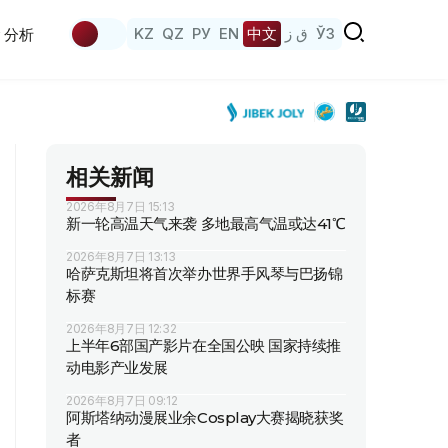
KZ
QZ
РУ
EN
中文
ق ز
ЎЗ
分析
相关新闻
2026年8月7日 15:13
新一轮高温天气来袭 多地最高气温或达41℃
2026年8月7日 13:13
哈萨克斯坦将首次举办世界手风琴与巴扬锦
标赛
2026年8月7日 12:32
上半年6部国产影片在全国公映 国家持续推
动电影产业发展
2026年8月7日 09:12
阿斯塔纳动漫展业余Cosplay大赛揭晓获奖
者