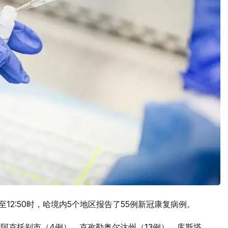
12:50时，哈境内5个地区报告了55例新冠康复病例。
阿克托别市（4例）、克孜勒奥尔达州（13例）、库斯塔