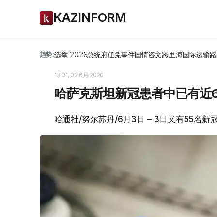
KAZINFORM
选举-2026
总统府
任免
事件
国情咨文
跨里海国际运输路
趋势:
13:01, 03 6月 2020
哈萨克斯坦新冠患者中已有近6
哈通社/努尔苏丹/6月3日 – 3日又有55名新