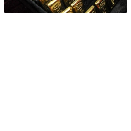
Фото: ӨзА
季度报告显示，哈萨克斯坦国家银行黄金储备增加了15吨。
波兰是2026年第二季度最大的黄金买家。该国在2026年第
二季度增加了51吨黄金储备。
中国购买了33吨黄金，乌兹别克斯坦购买了16吨，哈萨克
斯坦购买了15吨。约旦和捷克共和国的中央银行也分别增加
了6吨黄金储备。
全球各国央行在第二季度共购买了约289吨黄金，比2025年
同期增长了62%。去年同期，黄金购买量约为178吨。
世界黄金协会称，黄金需求的增长受到地缘政治不确定性、
本季度贵金属价格下跌，以及各国寻求国际储备多元化等因
素的影响。
根据该协会进行的一项调查，89%的央行行长预计未来一