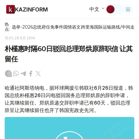
中文
KAZINFORM
热
选举-2026
总统府
任免
事件
国情咨文
跨里海国际运输路线/中间走
点:
15:01, 26 6月 2014
朴槿惠时隔60日驳回总理郑烘原辞职信 让其
留任
哈通社阿斯塔纳电，据环球网援引韩联社6月26日报道，韩
国总统朴槿惠26日闪电驳回国务总理郑烘原的辞职申请，
让其继续留任。郑烘原递交辞职申请已有60天，驳回总理
辞呈让其继续留任也开了韩国宪政史先河。