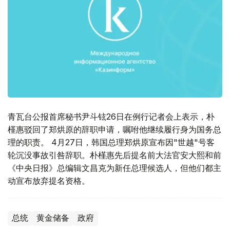
青瓦台公报首席秘书尹斗铉26日在例行记者会上表示，朴
槿惠驳回了郑烘原的辞职申请，嘱咐他继续履行身为国务总
理的职责。 4月27日，韩国总理郑烘原宣布因"世越"号客
轮沉没事故引咎辞职。朴槿惠先后提名前大法官安大熙和前
《中央日报》总编辑文昌克为新任总理候选人，但他们都主
动宣布放弃提名资格。
总统
黄金储备
政府