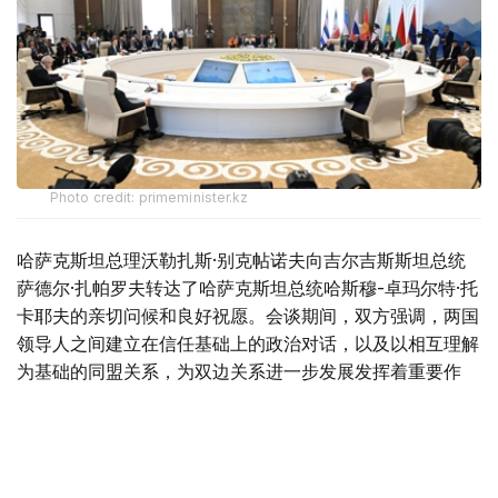
Photo credit: primeminister.kz
哈萨克斯坦总理沃勒扎斯·别克帖诺夫向吉尔吉斯斯坦总统
萨德尔·扎帕罗夫转达了哈萨克斯坦总统哈斯穆-卓玛尔特·托
卡耶夫的亲切问候和良好祝愿。会谈期间，双方强调，两国
领导人之间建立在信任基础上的政治对话，以及以相互理解
为基础的同盟关系，为双边关系进一步发展发挥着重要作
用。过去5年，哈萨克斯坦与吉尔吉斯斯坦双边贸易额增长
一倍，达到22亿美元。