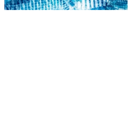
Коллаж: Kazinform/ Canva
根据央行公布的信息，2026年8月6日，哈萨克斯坦坚戈与
国际主要货币之间的兑换汇率标准如下：
美元兑坚戈（USD/KZT） – 1：469.85
欧元兑坚戈（EUR/KZT）- 1：542.16
俄罗斯卢布兑坚戈（RUB / KZT）- 1: 5.78
土耳其里拉兑坚戈（TRY / KZT）- 1: 9.88
中国元兑坚戈（CNY / KZT）- 1：69.61
值得一提的是，根据哈萨克斯坦国家银行规定，截至阿斯塔
纳时间当日15:30，在哈萨克斯坦证券交易所形成的坚戈兑
美元加权平均汇率，将被确定为下一工作日坚戈兑美元官方
汇率；坚戈兑其他外币的官方汇率，则依据截至阿斯塔纳时
间16:00形成的交叉汇率计算得出。