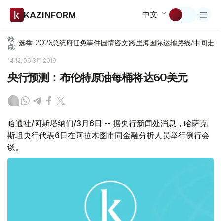
中文
KAZINFORM
热
选举-2026
总统府
任免
事件
国情咨文
跨里海国际运输路线/中间走
点:
14:12, 06 3月 2019
央行预测：布伦特原油每桶将达60美元
哈通社/阿斯塔纳们/3月6日 -- 据央行新闻处消息，哈萨克
斯坦央行代表6日在阿拉木图市同金融分析人员举行例行会
谈。