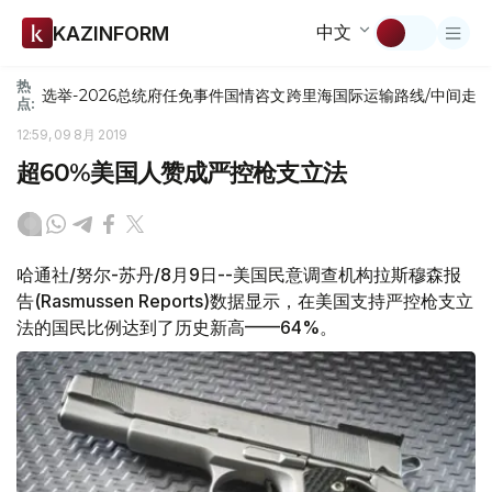
中文
KAZINFORM
热
选举-2026
总统府
任免
事件
国情咨文
跨里海国际运输路线/中间走
点:
12:59, 09 8月 2019
超60%美国人赞成严控枪支立法
哈通社/努尔-苏丹/8月9日--美国民意调查机构拉斯穆森报
告(Rasmussen Reports)数据显示，在美国支持严控枪支立
法的国民比例达到了历史新高——64%。