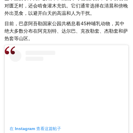
对匮乏时，还会啃食灌木充饥。它们通常选择在清晨和傍晚
外出觅食，以避开白天的高温和人为干扰。
目前，巴彦阿吾勒国家公园共栖息着45种哺乳动物，其中
绝大多数分布在阿克别特、达尔巴、克孜勒套、杰勒套和萨
热套等山区。
在 Instagram 查看这篇帖子