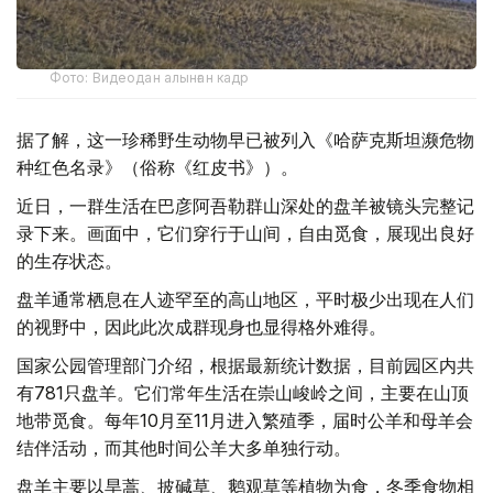
Фото: Видеодан алынған кадр
据了解，这一珍稀野生动物早已被列入《哈萨克斯坦濒危物
种红色名录》（俗称《红皮书》）。
近日，一群生活在巴彦阿吾勒群山深处的盘羊被镜头完整记
录下来。画面中，它们穿行于山间，自由觅食，展现出良好
的生存状态。
盘羊通常栖息在人迹罕至的高山地区，平时极少出现在人们
的视野中，因此此次成群现身也显得格外难得。
国家公园管理部门介绍，根据最新统计数据，目前园区内共
有781只盘羊。它们常年生活在崇山峻岭之间，主要在山顶
地带觅食。每年10月至11月进入繁殖季，届时公羊和母羊会
结伴活动，而其他时间公羊大多单独行动。
盘羊主要以旱蒿、披碱草、鹅观草等植物为食，冬季食物相