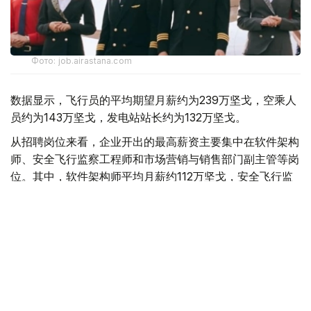
Фото: job.airastana.com
数据显示，飞行员的平均期望月薪约为239万坚戈，空乘人
员约为143万坚戈，发电站站长约为132万坚戈。
从招聘岗位来看，企业开出的最高薪资主要集中在软件架构
师、安全飞行监察工程师和市场营销与销售部门副主管等岗
位。其中，软件架构师平均月薪约112万坚戈，安全飞行监
察工程师约91万坚戈，市场营销与销售部门副主管约90万
坚戈。
与6月相比，7月平台招聘岗位数量下降3.8%，求职简历数
量则增长11.5%。劳动和社会保障部表示，这一变化符合夏
季就业市场特点，主要受高校毕业生集中进入就业市场及季
节性求职增加等因素影响。