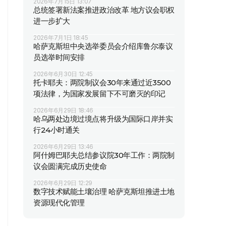
2026年7月15日 13:07
总统签署新法案推进政治改革 地方议会职权
进一步扩大
2026年7月1日 18:45
哈萨克斯坦中央选举委员会介绍库鲁尔泰议
员选举时间安排
2026年6月30日 12:45
托卡耶夫：两院制议会30年来通过近3500
项法律，为国家发展留下不可磨灭的印记
2026年6月29日 18:46
哈乌两处边境过境点将升级为国际口岸并实
行24小时通关
2026年6月29日 13:46
阿什姆巴耶夫总结参议院30年工作：两院制
议会圆满完成历史使命
2026年6月29日 12:29
数字技术赋能土壤治理 哈萨克斯坦推进土地
资源现代化管理