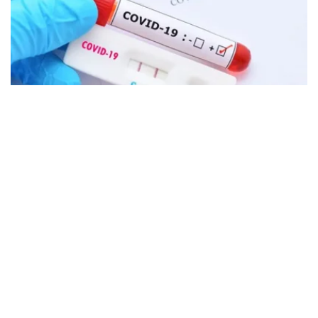
Фото: Гүлмира Әбдрахманова
通报显示，自年初以来，全国共登记859例新冠病例。与去
年同期相比，发病率下降了两倍，未出现死亡病例。患者病
情多为轻症，主要在门诊接受治疗。
哈萨克斯坦每季度还会对病毒传播情况及其不同变种进行监
测。
根据最新的SARS-CoV-2变种监测数据，目前在国内传播的
奥密克戎亚系主要包括：XFG.3（83.3%）、
XFG.3.3.1（5.6%）、XFG.3.4.3（5.6%）和