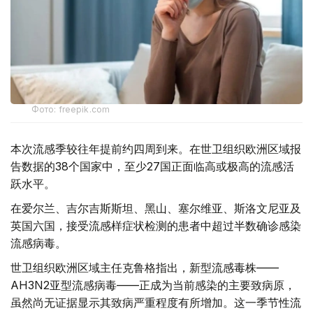
Фото: freepik.com
本次流感季较往年提前约四周到来。在世卫组织欧洲区域报
告数据的38个国家中，至少27国正面临高或极高的流感活
跃水平。
在爱尔兰、吉尔吉斯斯坦、黑山、塞尔维亚、斯洛文尼亚及
英国六国，接受流感样症状检测的患者中超过半数确诊感染
流感病毒。
世卫组织欧洲区域主任克鲁格指出，新型流感毒株——
AH3N2亚型流感病毒——正成为当前感染的主要致病原，
虽然尚无证据显示其致病严重程度有所增加。这一季节性流