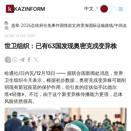
中文
KAZINFORM
热
选举-2026
总统府
任免
事件
国情咨文
跨里海国际运输路线/中间走
点:
22:38, 13 12月 2021
世卫组织：已有63国发现奥密克戎变异株
哈通社/日内瓦/12月13日 —— 据联合国新闻处消息，世界
卫生组织今天表示，根据初步数据，奥密克戎变异株可能削
弱现有新冠疫苗的保护作用，但引发的症状似乎比德尔
塔«轻微»。不过，由于这个新变异株传播能力更强，总体
风险依然很高。