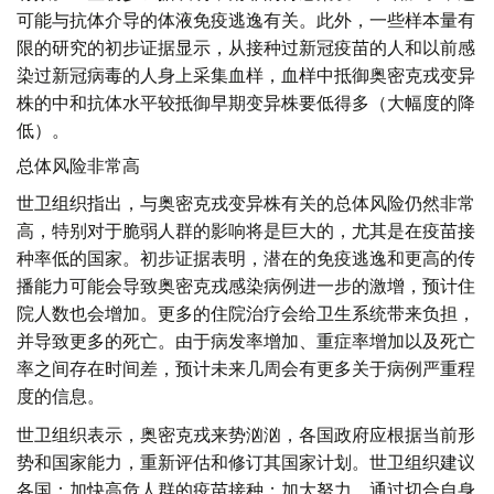
可能与抗体介导的体液免疫逃逸有关。此外，一些样本量有
限的研究的初步证据显示，从接种过新冠疫苗的人和以前感
染过新冠病毒的人身上采集血样，血样中抵御奥密克戎变异
株的中和抗体水平较抵御早期变异株要低得多（大幅度的降
低）。
总体风险非常高
世卫组织指出，与奥密克戎变异株有关的总体风险仍然非常
高，特别对于脆弱人群的影响将是巨大的，尤其是在疫苗接
种率低的国家。初步证据表明，潜在的免疫逃逸和更高的传
播能力可能会导致奥密克戎感染病例进一步的激增，预计住
院人数也会增加。更多的住院治疗会给卫生系统带来负担，
并导致更多的死亡。由于病发率增加、重症率增加以及死亡
率之间存在时间差，预计未来几周会有更多关于病例严重程
度的信息。
世卫组织表示，奥密克戎来势汹汹，各国政府应根据当前形
势和国家能力，重新评估和修订其国家计划。世卫组织建议
各国：加快高危人群的疫苗接种；加大努力，通过切合自身