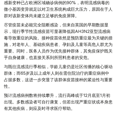
感新变种已占欧洲区域确诊病例的90%，表明流感病毒的
微小基因变异就足以对卫生系统构成巨大压力，原因在于人
群对该新变体尚未建立足够的免疫屏障。
尽管疫苗未必能完全阻断感染，但来自英国的早期数据显
示，现行季节性流感疫苗可显著降低因AH3N2亚型流感病
毒导致重症的风险。接种疫苗依然是预防重症最为关键的措
施，对老年人、基础疾病患者、孕妇及儿童等高危人群尤为
重要。同时，医务人员作为优先接种群体，其免疫保护既关
乎自身健康，也直接关系到所照料患者的安危。
与既往流感流行季相似，学龄儿童仍是社区传播的核心驱动
群体；而65岁及以上成年人则在需住院治疗的重症病例中
占据多数，这进一步突显了该群体疫苗接种的紧迫性与重要
性。
预计流感病例数将持续攀升，流行高峰或于12月底至1月初
出现。多数感染者可自行康复，但若出现严重症状或本身患
有其他疾病，则应及时寻求医疗帮助。