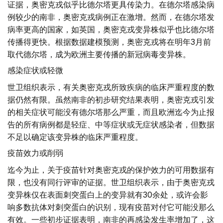
证据，奥密克戎似乎比德尔塔更具传染力。在德尔塔感染病
例较少的南非，奥密克戎病例正在激增。然而，在德尔塔发
病率更高的国家，如英国，奥密克戎变异株似乎也比德尔塔
传播得更快。根据数据建模预测，奥密克戎将在明年3月前
取代德尔塔，成为欧洲主要传播的新冠病毒变异株。
感染症状或轻微
世卫组织表示，有关奥密克戎所致疾病的临床严重程度的数
据仍然有限。虽然南非的初步研究结果表明，奥密克戎引发
的相关症状可能没有德尔塔那么严重，而且欧洲迄今为止报
告的所有病例都是轻症、中等症状或无症状感染者，但数据
不足以确定该变异株的临床严重程度。
疫苗效力或削弱
迄今为止，关于疫苗针对奥密克戎的保护效力的可用数据有
限，也没有同行评审的证据。世卫组织表示，由于奥密克戎
变异株仅在表面刺突蛋白上的变异就有30余处，或许会影
响多数抗体对刺突蛋白的识别，现有疫苗对付它可能没那么
有效。一些初步证据表明，南非的再感染发生率增加了，这