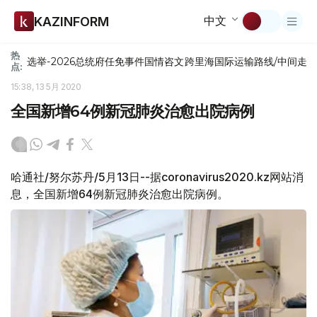
中文
KAZINFORM
热
选举-2026
总统府
任免
事件
国情咨文
跨里海国际运输路线/中间走
点:
15:38, 13 5月 2020
全国新增64例新冠肺炎治愈出院病例
哈通社/努尔苏丹/5月13日--据coronavirus2020.kz网站消
息，全国新增64例新冠肺炎治愈出院病例。