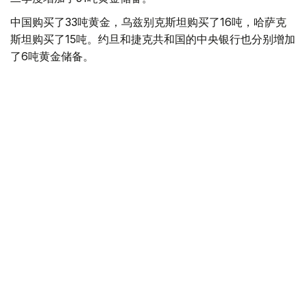
中国购买了33吨黄金，乌兹别克斯坦购买了16吨，哈萨克
斯坦购买了15吨。约旦和捷克共和国的中央银行也分别增加
了6吨黄金储备。
全球各国央行在第二季度共购买了约289吨黄金，比2025年
同期增长了62%。去年同期，黄金购买量约为178吨。
世界黄金协会称，黄金需求的增长受到地缘政治不确定性、
本季度贵金属价格下跌，以及各国寻求国际储备多元化等因
素的影响。
根据该协会进行的一项调查，89%的央行行长预计未来一
年全球黄金储备量将会增加。45%的受访者表示，他们的
国家计划增加黄金储备。
黄金储备
哈萨克斯坦
经济
央行
金融
木合塔尔 哈力木拉