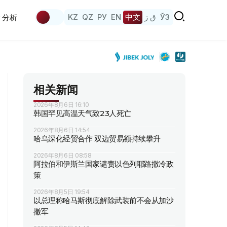
KZ
QZ
РУ
EN
中文
ق ز
ЎЗ
分析
相关新闻
2026年8月6日 16:10
韩国罕见高温天气致23人死亡
2026年8月6日 14:54
哈乌深化经贸合作 双边贸易额持续攀升
2026年8月6日 08:58
阿拉伯和伊斯兰国家谴责以色列耶路撒冷政
策
2026年8月5日 19:54
以总理称哈马斯彻底解除武装前不会从加沙
撤军