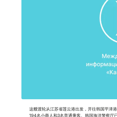
这艘渡轮从江苏省莲云港出发，开往韩国平泽港。
194名小商人和3名普通乘客。韩国海洋警察厅