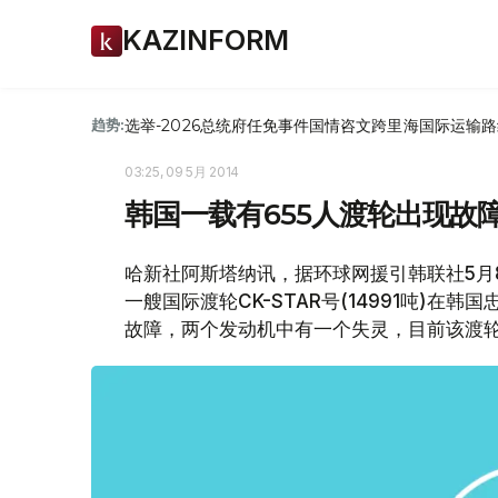
KAZINFORM
选举-2026
总统府
任免
事件
国情咨文
跨里海国际运输路
趋势:
03:25, 09 5月 2014
韩国一载有655人渡轮出现故
哈新社阿斯塔纳讯，据环球网援引韩联社5月
一艘国际渡轮CK-STAR号(14991吨)
故障，两个发动机中有一个失灵，目前该渡