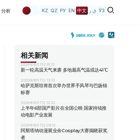
KZ
QZ
РУ
EN
中文
ق ز
ЎЗ
分析
相关新闻
2026年8月7日 15:13
新一轮高温天气来袭 多地最高气温或达41℃
2026年8月7日 13:13
哈萨克斯坦将首次举办世界手风琴与巴扬锦
标赛
2026年8月7日 12:32
上半年6部国产影片在全国公映 国家持续推
动电影产业发展
2026年8月7日 09:12
阿斯塔纳动漫展业余Cosplay大赛揭晓获奖
者