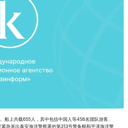
船上共载655人，其中包括中国人等458名团队游客、
已紧急派出泰安海洋警察署的第313号警备舰和平泽海洋警