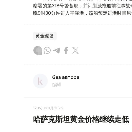
察署的第318号警备舰，并计划派拖船前往事
晚9时30分许进入平泽港，该船预定进港时间原
黄金储备
без автора
编译
17:15, 06 8月 2026
哈萨克斯坦黄金价格继续走低