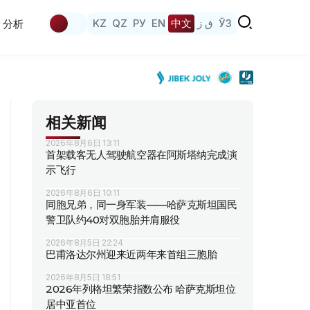
KZ
QZ
РУ
EN
中文
ق ز
ЎЗ
分析
相关新闻
2026年8月6日 13:11
首架载客无人驾驶航空器在阿斯塔纳完成演
示飞行
2026年8月6日 10:11
同胞兄弟，同一身军装——哈萨克斯坦国民
警卫队约40对双胞胎并肩服役
2026年8月5日 22:24
巴甫洛达尔州迎来近两年来首组三胞胎
2026年8月5日 18:51
2026年列格坦繁荣指数公布 哈萨克斯坦位
居中亚首位