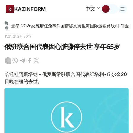
中文
KAZINFORM
热
选举-2026
总统府
任免
事件
国情咨文
跨里海国际运输路线/中间走
点:
11:21, 21 2月 2017
俄驻联合国代表因心脏骤停去世 享年65岁
哈通社阿斯塔纳 - 俄罗斯常驻联合国代表维塔利•丘尔金20
日晚在纽约去世。