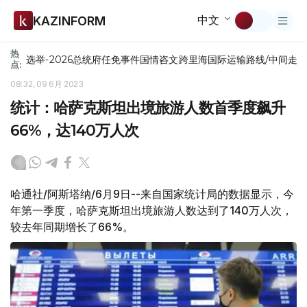
中文
KAZINFORM
热
选举-2026
总统府
任免
事件
国情咨文
跨里海国际运输路线/中间走
点:
08:32, 09 6月 2023
统计：哈萨克斯坦出境旅游人数首季度飙升
66%，达140万人次
哈通社/阿斯塔纳/6月9日--来自国家统计局的数据显示，今
年第一季度，哈萨克斯坦出境旅游人数达到了140万人次，
较去年同期增长了66%。