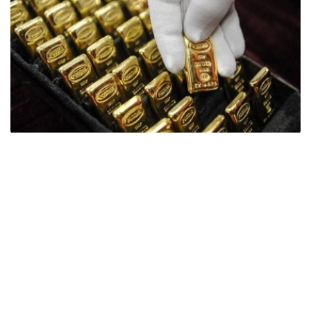
Фото: ӨзА
季度报告显示，哈萨克斯坦国家银行黄金储备增加了15吨。
波兰是2026年第二季度最大的黄金买家。该国在2026年第
二季度增加了51吨黄金储备。
中国购买了33吨黄金，乌兹别克斯坦购买了16吨，哈萨克
斯坦购买了15吨。约旦和捷克共和国的中央银行也分别增加
了6吨黄金储备。
全球各国央行在第二季度共购买了约289吨黄金，比2025年