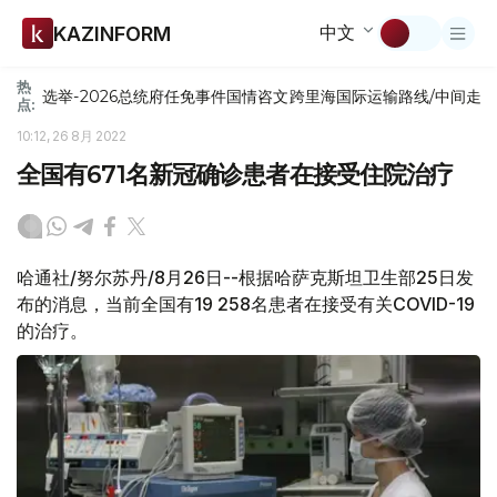
中文
KAZINFORM
热
选举-2026
总统府
任免
事件
国情咨文
跨里海国际运输路线/中间走
点:
10:12, 26 8月 2022
全国有671名新冠确诊患者在接受住院治疗
哈通社/努尔苏丹/8月26日--根据哈萨克斯坦卫生部25日发
布的消息，当前全国有19 258名患者在接受有关COVID-19
的治疗。