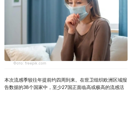
Фото: freepik.com
本次流感季较往年提前约四周到来。在世卫组织欧洲区域报
告数据的38个国家中，至少27国正面临高或极高的流感活
跃水平。
在爱尔兰、吉尔吉斯斯坦、黑山、塞尔维亚、斯洛文尼亚及
英国六国，接受流感样症状检测的患者中超过半数确诊感染
流感病毒。
世卫组织欧洲区域主任克鲁格指出，新型流感毒株——