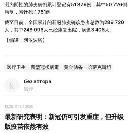
测为阴性的肺炎病例累计登记有
51 879
例，其中
50 726
例
康复，累计死亡
751
例。
截至目前，全国累计的新冠肺炎确诊患者总数为
289 720
人，其中
248 096
人已经康复出院，病逝
3 406
人。
【编译：阿依波塔】
医疗卫生
新型冠状病毒
黄金储备
哈萨克斯坦
без автора
编译
13:28, 01 1月 2026
最新研究表明：新冠仍可引发重症，但升级
版疫苗依然有效