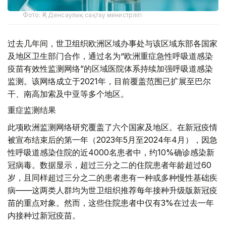
Фото: ҚР Денсаулық сақтау министрлігі
过去几年间，世卫组织欧洲区域办事处与该区域东部各国家
及地区卫生部门合作，通过名为“欧洲重症急性呼吸道感染
疫苗有效性监测网络”的区域医院体系持续加强呼吸道感染
监测。该网络成立于2021年，目前覆盖范围已扩展至巴尔
干、南高加索及中亚等多个地区。
重症监测结果
此项欧洲监测网络研究覆盖了六个国家及地区。在新冠疫情
被宣布结束后的第一年（2023年5月至2024年4月），因急
性呼吸道感染住院的近4000名患者中，约10%确诊感染新
冠病毒。数据显示，超过三分之二的住院患者年龄超过60
岁，且同样超过三分之二的患者患有一种或多种慢性基础疾
病——这两类人群均为世卫组织推荐每年接种升级版新冠疫
苗的重点对象。然而，这些住院患者中仅有3%在过去一年
内接种过新冠疫苗。