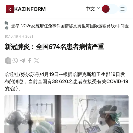
中文
KAZINFORM
热
选举-2026
总统府
任免
事件
国情咨文
跨里海国际运输路线/中间走
点:
10:10, 19 4月 2021
新冠肺炎：全国674名患者病情严重
哈通社/努尔苏丹/4月19日--根据哈萨克斯坦卫生部19日发
布的消息，当前全国有38 620名患者在接受有关COVID-19
的治疗。