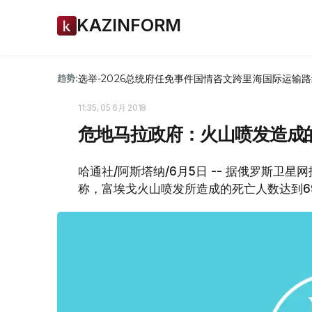
KAZINFORM
选举-2026
总统府
任免
事件
国情咨文
跨里海国际运输路
趋势:
11:35, 05 6月 2018
危地马拉政府：火山喷发造成
哈通社/阿斯塔纳/6月5日 -- 据俄罗斯卫
称，富埃戈火山喷发所造成的死亡人数达到6