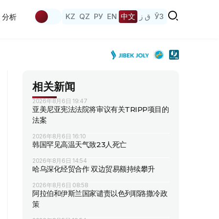
KZ
QZ
РУ
EN
中文
ق ز
ЎЗ
分析
相关新闻
2026年8月6日 19:47
亚美尼亚宪法法院将审议有关TRIPP项目的
法案
2026年8月6日 16:10
韩国罕见高温天气致23人死亡
2026年8月6日 14:54
哈乌深化经贸合作 双边贸易额持续攀升
2026年8月6日 08:58
阿拉伯和伊斯兰国家谴责以色列耶路撒冷政
策