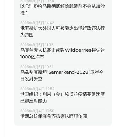
2026年8月5日 19:54
以总理称哈马斯彻底解除武装前不会从加沙
撤军
2026年8月5日 14:42
俄罗斯扩大外国人可被驱逐出境行政违法行
为范围
2026年8月5日 11:32
乌克兰无人机袭击或致Wildberries损失达
1000亿卢布
2026年8月5日 10:51
乌兹别克斯坦“Samarkand-2028”卫星今
日发射升空
2026年8月4日 22:52
世卫组织：刚果（金）埃博拉疫情蔓延速度
已超应对能力
2026年8月4日 19:50
伊朗总统佩泽希齐扬否认辞职传闻