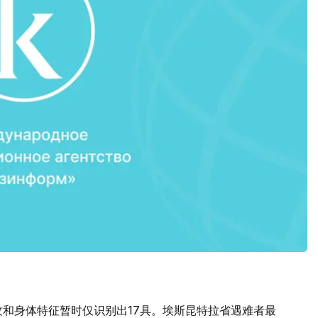
纹和身体特征暂时仅识别出17具。埃斯昆特拉省遇难者最