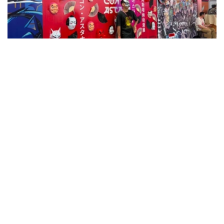
Фото: Назерке Сүйіндік/Kazinform
今年，阿斯塔纳动漫展进一步扩大活动规模，首次启用两大
场馆，并为动漫、角色扮演（Cosplay）、电子游戏及家庭
观众准备了丰富多彩的活动内容。
阿斯塔纳动漫展总制片人娜塔莉娅·阿布拉什金娜表示，近
年来，动漫节在合作伙伴数量、观众规模和活动场地等方面
持续扩大。主办方希望将其打造成为适合全家共同参与的年
度文化活动。
本届动漫节首次启用包括雪豹竞技场（Barys Arena）大型
开放空间在内的两大活动场地，现场设有儿童游戏区、大型
实景对抗游戏体验区，并邀请更多网络创作者参与活动，同