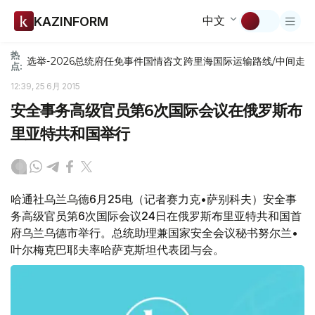
中文
KAZINFORM
热
选举-2026
总统府
任免
事件
国情咨文
跨里海国际运输路线/中间走
点:
12:39, 25 6月 2015
安全事务高级官员第6次国际会议在俄罗斯布
里亚特共和国举行
哈通社乌兰乌德6月25电（记者赛力克•萨别科夫）安全事
务高级官员第6次国际会议24日在俄罗斯布里亚特共和国首
府乌兰乌德市举行。总统助理兼国家安全会议秘书努尔兰•
叶尔梅克巴耶夫率哈萨克斯坦代表团与会。