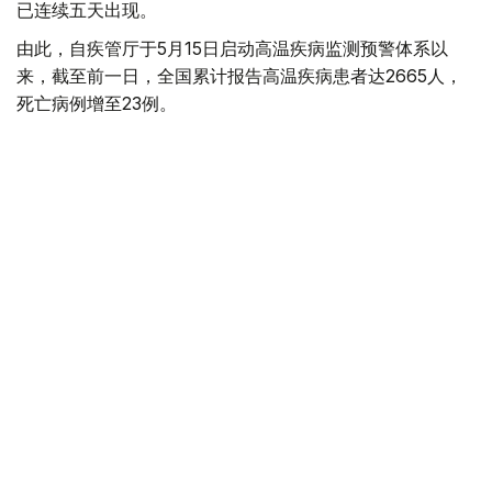
已连续五天出现。
由此，自疾管厅于5月15日启动高温疾病监测预警体系以
来，截至前一日，全国累计报告高温疾病患者达2665人，
死亡病例增至23例。
今年来报告的高温疾病患者总人数低于去年同期（3330
人）水平，但本月5日报告的单日高温疾病患者人数则为去
年同期（62人）的3.4倍，累计高温相关死亡病例已超过去
年（21例）水平。
韩国
国际
天气
木合塔尔 哈力木拉
编译
08:58, 06 8月 2026
阿拉伯和伊斯兰国家谴责以色列耶路撒冷政