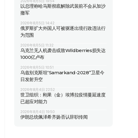
2026年8月5日 19:54
以总理称哈马斯彻底解除武装前不会从加沙
撤军
2026年8月5日 14:42
俄罗斯扩大外国人可被驱逐出境行政违法行
为范围
2026年8月5日 11:32
乌克兰无人机袭击或致Wildberries损失达
1000亿卢布
2026年8月5日 10:51
乌兹别克斯坦“Samarkand-2028”卫星今
日发射升空
2026年8月4日 22:52
世卫组织：刚果（金）埃博拉疫情蔓延速度
已超应对能力
2026年8月4日 19:50
伊朗总统佩泽希齐扬否认辞职传闻