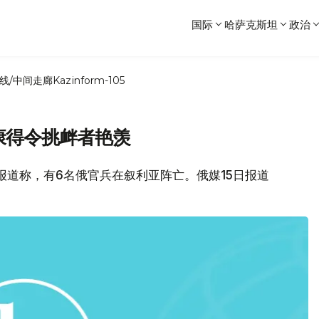
国际
哈萨克斯坦
政治
线/中间走廊
Kazinform-105
康得令挑衅者艳羡
体报道称，有6名俄官兵在叙利亚阵亡。俄媒15日报道