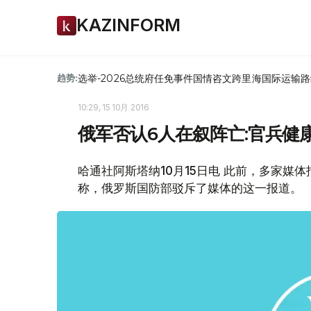
KAZINFORM
选举-2026
总统府
任免
事件
国情咨文
跨里海国际运输路
趋势:
10:29, 15 10月 2016
俄军否认6人在叙阵亡:官兵健
哈通社阿斯塔纳10月15日电 此前，多家媒
称，俄罗斯国防部驳斥了媒体的这一报道。