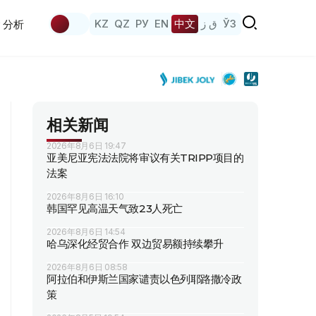
KZ
QZ
РУ
EN
中文
ق ز
ЎЗ
分析
相关新闻
2026年8月6日 19:47
亚美尼亚宪法法院将审议有关TRIPP项目的
法案
2026年8月6日 16:10
韩国罕见高温天气致23人死亡
2026年8月6日 14:54
哈乌深化经贸合作 双边贸易额持续攀升
2026年8月6日 08:58
阿拉伯和伊斯兰国家谴责以色列耶路撒冷政
策