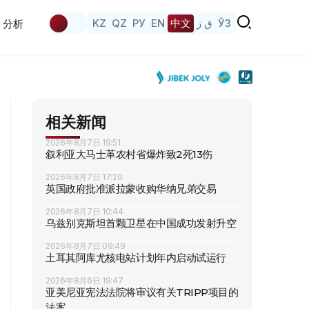
KZ
QZ
РУ
EN
中文
ق ز
ЎЗ
分析
相关新闻
2026年8月7日 19:51
叙利亚大马士革农村省爆炸致2死13伤
2026年8月7日 17:20
英国政府批准派拉蒙收购华纳兄弟交易
2026年8月7日 10:44
乌兹别克斯坦首颗卫星在中国成功发射升空
2026年8月7日 09:49
土耳其阿库尤核电站计划年内启动试运行
2026年8月6日 19:47
亚美尼亚宪法法院将审议有关TRIPP项目的
法案