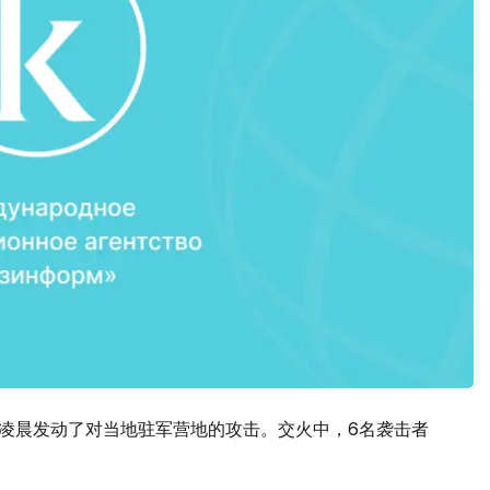
日凌晨发动了对当地驻军营地的攻击。交火中，6名袭击者