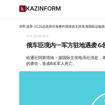
KAZINFORM
选举-2026
总统府
任免
事件
国情咨文
跨里海国际运输路
趋势:
11:14, 25 3月 2017
俄车臣境内一军方驻地遇袭 6
哈通社阿斯塔纳 - 据国际文传电讯社消息
的袭击，造成6名军人死亡。