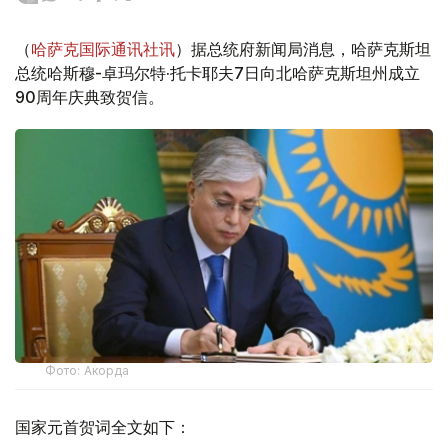
（
哈萨克国际通讯社讯
）据总统府新闻局消息，哈萨克斯坦
总统哈斯穆-卓玛尔特·托卡耶夫7日向北哈萨克斯坦州成立
90周年庆典致贺信。
Фото: Акорда
国家元首贺词全文如下：