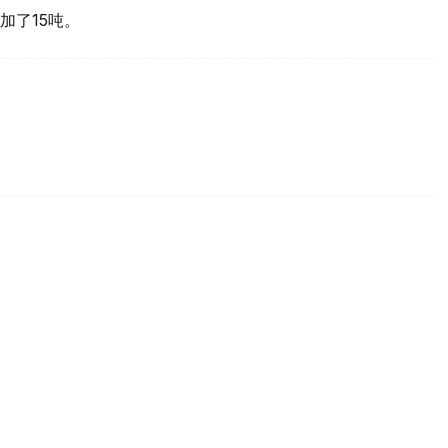
加了15吨。
买国之一
d Gold Council, WGC）最新报告，哈萨克斯