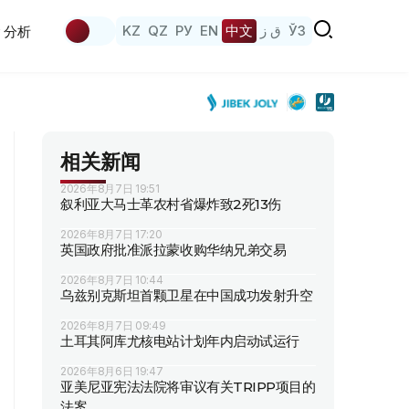
KZ
QZ
РУ
EN
中文
ق ز
ЎЗ
分析
相关新闻
2026年8月7日 19:51
叙利亚大马士革农村省爆炸致2死13伤
2026年8月7日 17:20
英国政府批准派拉蒙收购华纳兄弟交易
2026年8月7日 10:44
乌兹别克斯坦首颗卫星在中国成功发射升空
2026年8月7日 09:49
土耳其阿库尤核电站计划年内启动试运行
2026年8月6日 19:47
亚美尼亚宪法法院将审议有关TRIPP项目的
法案