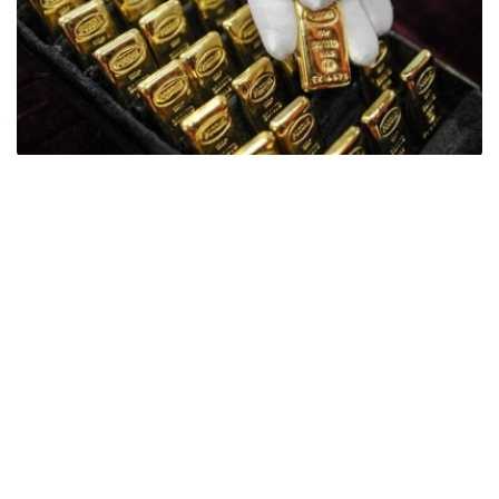
Фото: ӨзА
季度报告显示，哈萨克斯坦国家银行黄金储备增加了15吨。
波兰是2026年第二季度最大的黄金买家。该国在2026年第
二季度增加了51吨黄金储备。
中国购买了33吨黄金，乌兹别克斯坦购买了16吨，哈萨克
斯坦购买了15吨。约旦和捷克共和国的中央银行也分别增加
了6吨黄金储备。
全球各国央行在第二季度共购买了约289吨黄金，比2025年
同期增长了62%。去年同期，黄金购买量约为178吨。
世界黄金协会称，黄金需求的增长受到地缘政治不确定性、