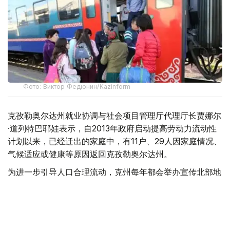
Фото: Виктор Федюнин/Kazinform
克孜勒奥尔达州就业协调与社会项目管理厅代理厅长贾娜尔
·道列特巴耶娃表示，自2013年政府启动提高劳动力流动性
计划以来，已经迁出的家庭中，有11户、29人因家庭情况、
气候适应或健康等原因返回克孜勒奥尔达州。
为进一步引导人口合理流动，克州每年都会举办宣传北部地
区就业机会的专场招聘活动。去年5月举办的招聘会提供了
8000多个就业岗位，今年岗位数量进一步增加，已超过
9000个。
“我们已经分别与北哈萨克斯坦州、东哈萨克斯坦州