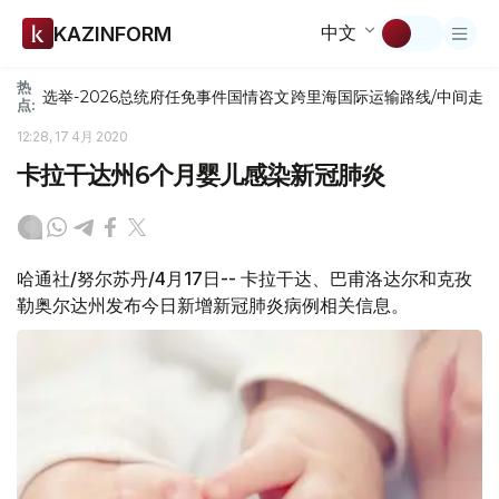
中文
KAZINFORM
热
选举-2026
总统府
任免
事件
国情咨文
跨里海国际运输路线/中间走
点:
12:28, 17 4月 2020
卡拉干达州6个月婴儿感染新冠肺炎
哈通社/努尔苏丹/4月17日-- 卡拉干达、巴甫洛达尔和克孜
勒奥尔达州发布今日新增新冠肺炎病例相关信息。