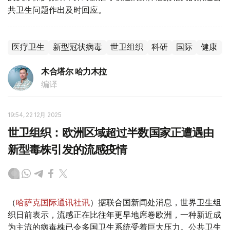
共卫生问题作出及时回应。
医疗卫生
新型冠状病毒
世卫组织
科研
国际
健康
木合塔尔 哈力木拉
编译
19:54, 22 12月 2025
世卫组织：欧洲区域超过半数国家正遭遇由
新型毒株引发的流感疫情
（
哈萨克国际通讯社讯
）据联合国新闻处消息，世界卫生组
织日前表示，流感正在比往年更早地席卷欧洲，一种新近成
为主流的病毒株已令多国卫生系统受着巨大压力。公共卫生