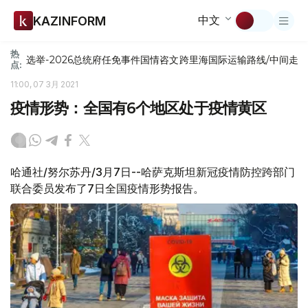
中文
KAZINFORM
热
选举-2026
总统府
任免
事件
国情咨文
跨里海国际运输路线/中间走
点:
11:00, 07 3月 2021
疫情形势：全国有6个地区处于疫情黄区
哈通社/努尔苏丹/3月7日--哈萨克斯坦新冠疫情防控跨部门
联合委员发布了7日全国疫情形势报告。