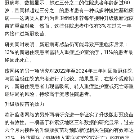
冠病毒。数据显示，超过三分之二的住院患者年龄超过60
岁，且同样超过三分之二的患者患有一种或多种慢性基础疾
病——这两类人群均为世卫组织推荐每年接种升级版新冠疫
苗的重点对象。然而，这些住院患者中仅有3%在过去一年
内接种过新冠疫苗。
研究同时表明，新冠病毒感染仍可能导致严重临床后果：
13%的新冠住院患者需转入重症监护室治疗，11%的患者最
终因此死亡。
该网络的另一项研究对2022年至2024年三年间因新冠住院
与因流感住院的患者进行了比较。结果显示，在整个观察期
内，新冠住院患者出现需吸氧、转入重症监护室或死亡等重
症结局的风险，持续高于流感住院患者。
升级版疫苗的效力
欧洲监测网络的另外两项研究进一步证实了升级版新冠疫苗
的有效性。一项基于科索沃地区三年数据的研究显示，过去
六个月内接种的升级版疫苗对预防新冠相关住院的有效率达
72%，预防重症（包括转入重症监护室或死亡）的有效率