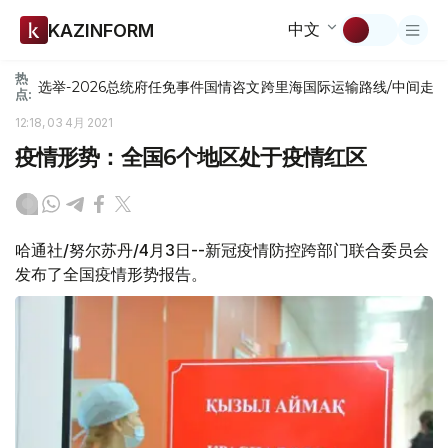
中文
KAZINFORM
热
选举-2026
总统府
任免
事件
国情咨文
跨里海国际运输路线/中间走
点:
12:18, 03 4月 2021
疫情形势：全国6个地区处于疫情红区
哈通社/努尔苏丹/4月3日--新冠疫情防控跨部门联合委员会
发布了全国疫情形势报告。