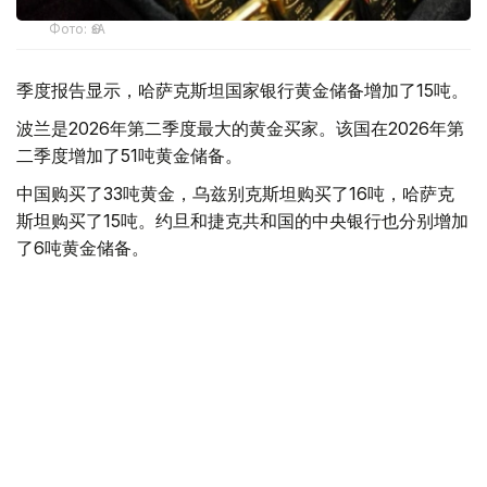
Фото: ӨзА
季度报告显示，哈萨克斯坦国家银行黄金储备增加了15吨。
波兰是2026年第二季度最大的黄金买家。该国在2026年第
二季度增加了51吨黄金储备。
中国购买了33吨黄金，乌兹别克斯坦购买了16吨，哈萨克
斯坦购买了15吨。约旦和捷克共和国的中央银行也分别增加
了6吨黄金储备。
全球各国央行在第二季度共购买了约289吨黄金，比2025年
同期增长了62%。去年同期，黄金购买量约为178吨。
世界黄金协会称，黄金需求的增长受到地缘政治不确定性、
本季度贵金属价格下跌，以及各国寻求国际储备多元化等因
素的影响。
根据该协会进行的一项调查，89%的央行行长预计未来一
年全球黄金储备量将会增加。45%的受访者表示，他们的