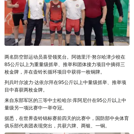
两名防空部运动员喜登领奖台。阿德里汗·努尔哈津少校在
85公斤以上为重量级抓举、推举和团体接力项目中摘得三
枚金牌，并在壶铃长循环项目中获得一枚铜牌。
列兵叶尔波力·达依尔拜在95公斤以上中量级抓举、推举项
目中喜获两枚金牌。
来自东部军区的三等中士松哈尔·库阿尼什在95公斤以上中
量级另一项比赛中一举夺冠。
据悉，在世界壶铃锦标赛前四天的比赛中，国防部中央体育
俱乐部代表团表现突出，共获六牌、两银、一铜。