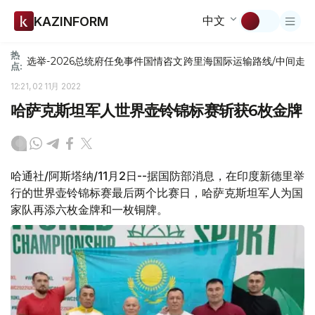
中文
KAZINFORM
热
选举-2026
总统府
任免
事件
国情咨文
跨里海国际运输路线/中间走
点:
12:21, 02 11月 2022
哈萨克斯坦军人世界壶铃锦标赛斩获6枚金牌
哈通社/阿斯塔纳/11月2日--据国防部消息，在印度新德里举
行的世界壶铃锦标赛最后两个比赛日，哈萨克斯坦军人为国
家队再添六枚金牌和一枚铜牌。