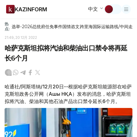
中文
KAZINFORM
热
选举-2026
总统府
任免
事件
国情咨文
跨里海国际运输路线/中间走
点:
21:49, 20 12月 2022
哈萨克斯坦拟将汽油和柴油出口禁令将再延
长6个月
哈通社/阿斯塔纳/12月20日--根据哈萨克斯坦能源部在哈萨
克斯坦政务公开网（Ашық НҚА）发布的消息，哈萨克斯坦
拟将汽油、柴油和其他石油产品出口禁令延长6个月。