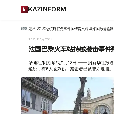
KAZINFORM
选举-2026
总统府
任免
事件
国情咨文
跨里海国际运输路
趋势:
17:21, 12 1月 2023
法国巴黎火车站持械袭击事件
哈通社/阿斯塔纳/1月12日 —— 据新华社
道说，有6人被刺伤，袭击者已被警方逮捕。