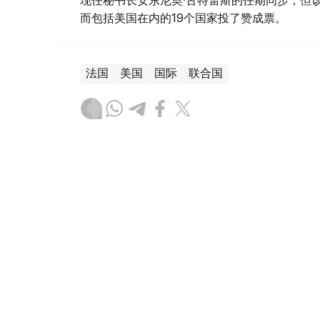
而包括美国在内的19个国家投了赞成票。
法国
美国
国际
联合国
木合塔尔 哈力木拉
编译
19:51, 24 7月 2026
欧洲高温引发多地野火 法国请