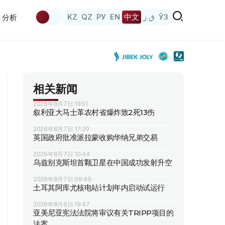
KZ
QZ
РУ
EN
中文
ق ز
ЎЗ
分析
相关新闻
2026年8月7日 19:51
叙利亚大马士革农村省爆炸致2死13伤
2026年8月7日 17:20
英国政府批准派拉蒙收购华纳兄弟交易
2026年8月7日 10:44
乌兹别克斯坦首颗卫星在中国成功发射升空
2026年8月7日 09:49
土耳其阿库尤核电站计划年内启动试运行
2026年8月6日 19:47
亚美尼亚宪法法院将审议有关TRIPP项目的
法案