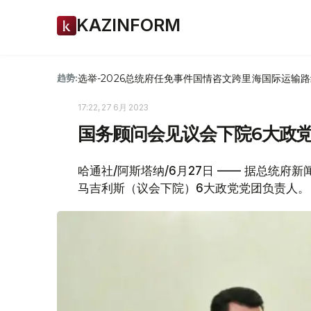
KAZINFORM
选举-2026
总统府
任免
事件
国情咨文
跨里海国际运输路
趋势:
17:22, 27 6月 2023
国务顾问会见议会下院6大政
哈通社/阿斯塔纳/6月27日 —— 据总统府
马吉利斯（议会下院）6大政党党团负责人。