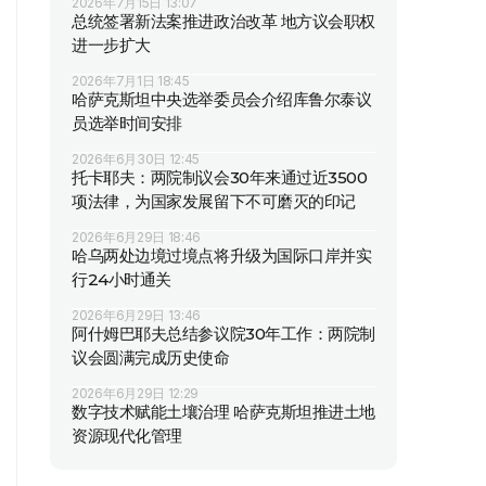
2026年7月15日 13:07
总统签署新法案推进政治改革 地方议会职权
进一步扩大
2026年7月1日 18:45
哈萨克斯坦中央选举委员会介绍库鲁尔泰议
员选举时间安排
2026年6月30日 12:45
托卡耶夫：两院制议会30年来通过近3500
项法律，为国家发展留下不可磨灭的印记
2026年6月29日 18:46
哈乌两处边境过境点将升级为国际口岸并实
行24小时通关
2026年6月29日 13:46
阿什姆巴耶夫总结参议院30年工作：两院制
议会圆满完成历史使命
2026年6月29日 12:29
数字技术赋能土壤治理 哈萨克斯坦推进土地
资源现代化管理