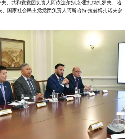
舍夫、共和党党团负责人阿依达尔别克·霍扎纳扎罗夫、哈
夫、国家社会民主党党团负责人阿斯哈特·拉赫姆扎诺夫参