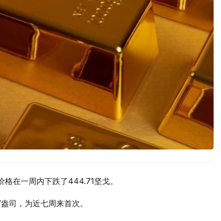
价格在一周内下跌了444.71坚戈。
元/盎司，为近七周来首次。