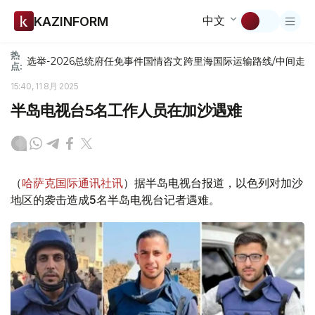
中文
KAZINFORM
热
选举-2026
总统府
任免
事件
国情咨文
跨里海国际运输路线/中间走
点:
15:40, 11 8月 2025
半岛电视台5名工作人员在加沙遇难
（
哈萨克国际通讯社讯
）据半岛电视台报道，以色列对加沙
地区的袭击造成5名半岛电视台记者遇难。