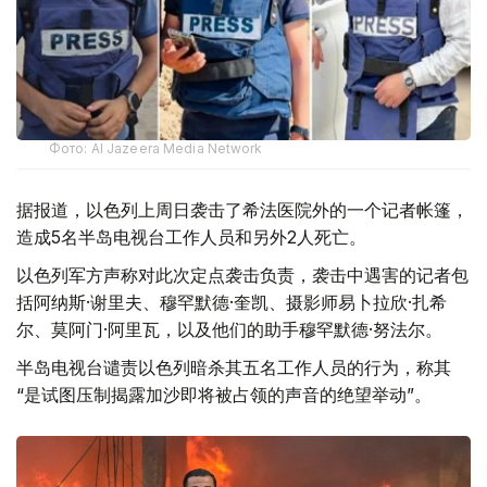
Фото: Al Jazeera Media Network
据报道，以色列上周日袭击了希法医院外的一个记者帐篷，
造成5名半岛电视台工作人员和另外2人死亡。
以色列军方声称对此次定点袭击负责，袭击中遇害的记者包
括阿纳斯·谢里夫、穆罕默德·奎凯、摄影师易卜拉欣·扎希
尔、莫阿门·阿里瓦，以及他们的助手穆罕默德·努法尔。
半岛电视台谴责以色列暗杀其五名工作人员的行为，称其
“是试图压制揭露加沙即将被占领的声音的绝望举动”。