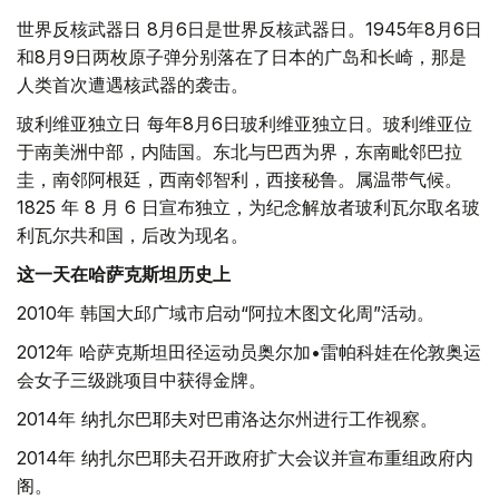
世界反核武器日 8月6日是世界反核武器日。1945年8月6日
和8月9日两枚原子弹分别落在了日本的广岛和长崎，那是
人类首次遭遇核武器的袭击。
玻利维亚独立日 每年8月6日玻利维亚独立日。玻利维亚位
于南美洲中部，内陆国。东北与巴西为界，东南毗邻巴拉
圭，南邻阿根廷，西南邻智利，西接秘鲁。属温带气候。
1825 年 8 月 6 日宣布独立，为纪念解放者玻利瓦尔取名玻
利瓦尔共和国，后改为现名。
这一天在哈萨克斯坦历史上
2010年 韩国大邱广域市启动“阿拉木图文化周”活动。
2012年 哈萨克斯坦田径运动员奥尔加•雷帕科娃在伦敦奥运
会女子三级跳项目中获得金牌。
2014年 纳扎尔巴耶夫对巴甫洛达尔州进行工作视察。
2014年 纳扎尔巴耶夫召开政府扩大会议并宣布重组政府内
阁。