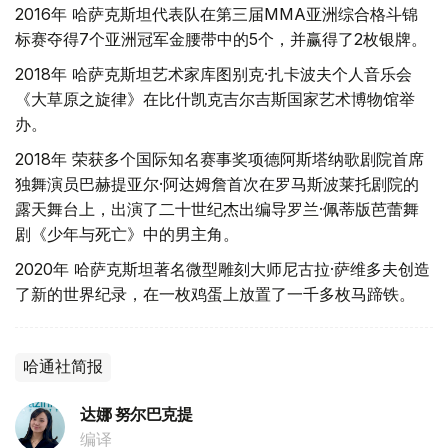
2016年 哈萨克斯坦代表队在第三届MMA亚洲综合格斗锦
标赛夺得7个亚洲冠军金腰带中的5个，并赢得了2枚银牌。
2018年 哈萨克斯坦艺术家库图别克·扎卡波夫个人音乐会
《大草原之旋律》在比什凯克吉尔吉斯国家艺术博物馆举
办。
2018年 荣获多个国际知名赛事奖项德阿斯塔纳歌剧院首席
独舞演员巴赫提亚尔·阿达姆詹首次在罗马斯波莱托剧院的
露天舞台上，出演了二十世纪杰出编导罗兰·佩蒂版芭蕾舞
剧《少年与死亡》中的男主角。
2020年 哈萨克斯坦著名微型雕刻大师尼古拉·萨维多夫创造
了新的世界纪录，在一枚鸡蛋上放置了一千多枚马蹄铁。
哈通社简报
达娜 努尔巴克提
编译