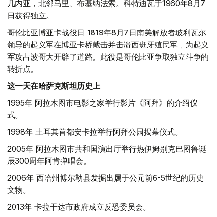
几内亚，北邻马里、布基纳法索。科特迪瓦于1960年8月7
日获得独立。
哥伦比亚博亚卡战役日 1819年8月7日南美解放者玻利瓦尔
领导的起义军在博亚卡桥截击并击溃西班牙殖民军，为起义
军攻占波哥大开辟了道路。此役是哥伦比亚争取独立斗争的
转折点。
这一天在哈萨克斯坦历史上
1995年 阿拉木图市电影之家举行影片《阿拜》的介绍仪
式。
1998年 土耳其首都安卡拉举行阿拜公园揭幕仪式。
2005年 阿拉木图市共和国演出厅举行热伊姆别克巴图鲁诞
辰300周年阿肯弹唱会。
2006年 西哈州博尔勒县发掘出属于公元前6-5世纪的历史
文物。
2013年 卡拉干达市政府成立反恐委员会。