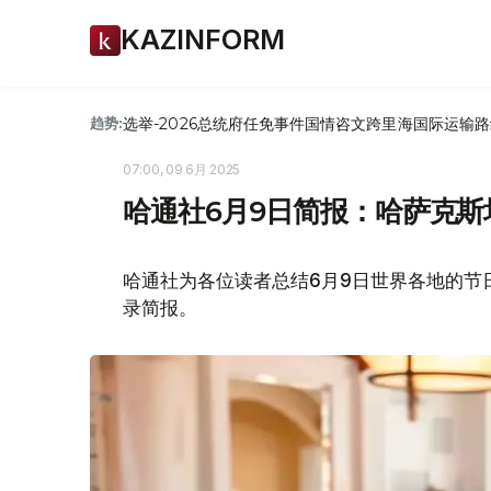
KAZINFORM
选举-2026
总统府
任免
事件
国情咨文
跨里海国际运输路
趋势:
07:00, 09 6月 2025
哈通社6月9日简报：哈萨克
哈通社为各位读者总结6月9日世界各地的节
录简报。