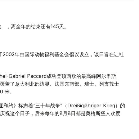
天） ，离全年的结束还有145天。
于2002年由国际动物福利基金会倡议设立，该日旨在让社
chel-Gabriel Paccard成功登顶西欧的最高峰阿尔卑斯
覆盖了意大利北部边界、法国东南部、瑞士、列支敦士
0 米。
标志着“三十年战争”（Dreißigjähriger Krieg）的
庆祝这个日子，后来每年的8月8日都是奥格斯堡人欢度