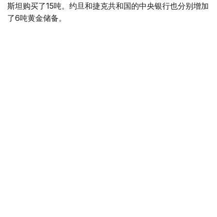
斯坦购买了15吨。约旦和捷克共和国的中央银行也分别增加
了6吨黄金储备。
全球各国央行在第二季度共购买了约289吨黄金，比2025年
同期增长了62%。去年同期，黄金购买量约为178吨。
世界黄金协会称，黄金需求的增长受到地缘政治不确定性、
本季度贵金属价格下跌，以及各国寻求国际储备多元化等因
素的影响。
根据该协会进行的一项调查，89%的央行行长预计未来一
年全球黄金储备量将会增加。45%的受访者表示，他们的
国家计划增加黄金储备。
黄金储备
哈萨克斯坦
经济
央行
金融
木合塔尔 哈力木拉
编译