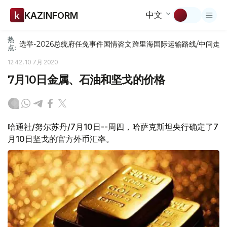
中文
KAZINFORM
热
选举-2026
总统府
任免
事件
国情咨文
跨里海国际运输路线/中间走
点:
12:42, 10 7月 2020
7月10日金属、石油和坚戈的价格
哈通社/努尔苏丹/7月10日--周四，哈萨克斯坦央行确定了7
月10日坚戈的官方外币汇率。