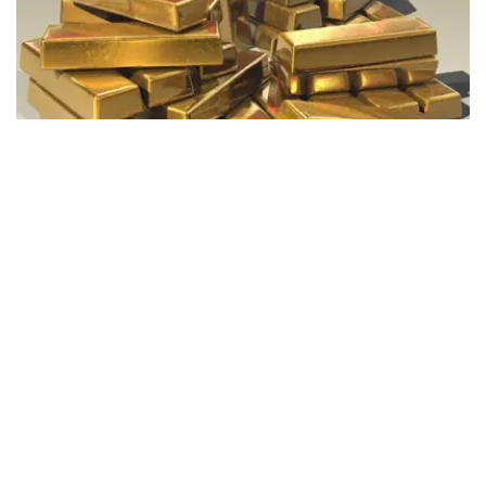
Фото: Pixabay
据哈萨克斯坦国家银行公布的数据，目前1克黄金价格为
61889.33坚戈。
相比一周前的61925.12坚戈，每克下跌35.79坚戈。
世界黄金协会数据显示，2026年上半年国际黄金市场波动
明显。今年1月，国际金价曾12次刷新历史纪录，最高升至
每金衡盎司5405美元；但到6月，金价一度回落至每金衡盎
司4002美元。
世界黄金协会表示，下半年黄金价格走势将主要受到地缘政