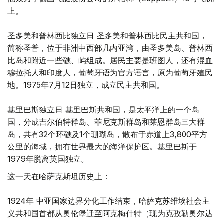
上。
圣多美和普林西比独立日 圣多美和普林西比民主共和国，
简称圣普，位于非洲中西部几内亚湾，由圣多美岛、普林西
比岛和附近一些礁、屿组成。居民主要是班图人，还有混血
穆拉托人和印度人，葡萄牙语为官方语言，原为葡萄牙殖民
地。1975年7月12日独立，成立民主共和国。
基里巴斯独立日 基里巴斯共和国，是太平洋上的一个岛
国，分成吉尔伯特群岛、菲尼克斯群岛和莱恩群岛三大群
岛，共有32个环礁及1个珊瑚岛，散布于赤道上3,800平方
公里的海域，拥有世界最大的海洋保护区。基里巴斯于
1979年脱离英国独立。
这一天在哈萨克斯坦历史上：
1924年 中亚国家边界分化工作结束，哈萨克苏维埃社会主
义共和国首都从奥伦堡迁至阿克梅什特（现为克孜勒奥尔达